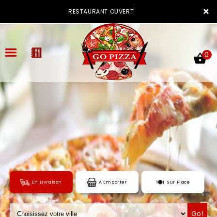
×
RESTAURANT OUVERT
0
ACCUEIL
LA CARTE
VOTRE COMPTE
NOTRE RESTAURANT
En Livraison
A Emporter
Sur Place
VOS AVIS
Go!
MENTIONS LÉGALES